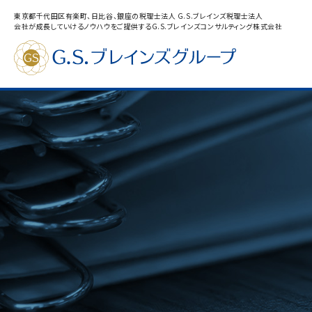
東京都千代田区有楽町、日比谷、銀座の税理士法人 G.S.ブレインズ税理士法人
会社が成長していけるノウハウをご提供するG.S.ブレインズコンサルティング株式会社