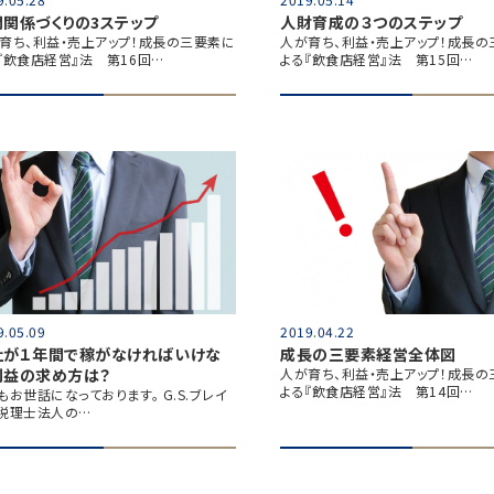
間関係づくりの3ステップ
人財育成の３つのステップ
育ち、利益・売上アップ！成長の三要素に
人が育ち、利益・売上アップ！成長の
『飲食店経営』法 第16回…
よる『飲食店経営』法 第15回…
9.05.09
2019.04.22
社が１年間で稼がなければいけな
成長の三要素経営全体図
利益の求め方は？
人が育ち、利益・売上アップ！成長の
よる『飲食店経営』法 第14回…
もお世話になっております。 G.S.ブレイ
税理士法人の…