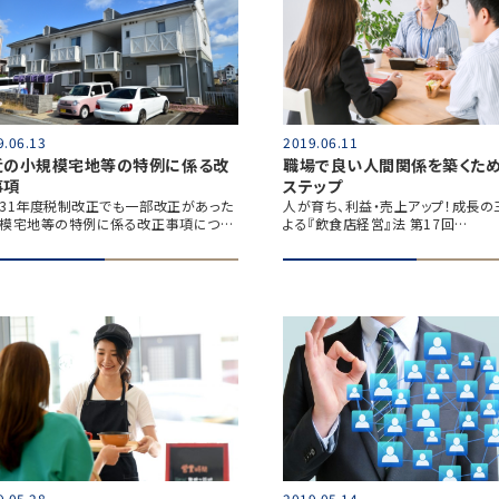
9.06.13
2019.06.11
近の小規模宅地等の特例に係る改
職場で良い人間関係を築くため
事項
ステップ
31年度税制改正でも一部改正があった
人が育ち、利益・売上アップ！成長の
模宅地等の特例に係る改正事項につ…
よる『飲食店経営』法 第17回…
9.05.28
2019.05.14