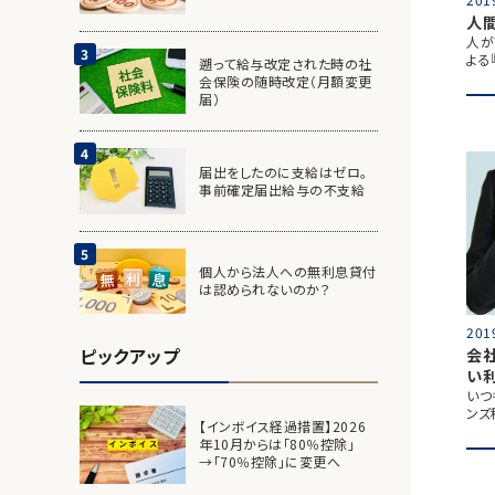
人
人が
よる
遡って給与改定された時の社
会保険の随時改定（月額変更
届）
届出をしたのに支給はゼロ。
事前確定届出給与の不支給
個人から法人への無利息貸付
は認められないのか？
201
ピックアップ
会
い
いつ
ンズ
【インボイス経過措置】2026
年10月からは「80％控除」
→「70％控除」に変更へ