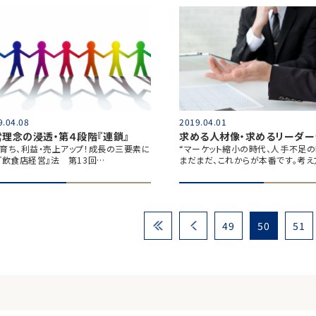
9.04.08
2019.04.01
営理念の浸透・第４段階『連鎖』
求める人材像・求めるリーダー
育ち、利益・売上アップ！成長の三要素に
“マーケット縮小の時代、人手不足
『飲食店経営』法 第13回…
まだまだ、これからが本番です。考え
49
50
51