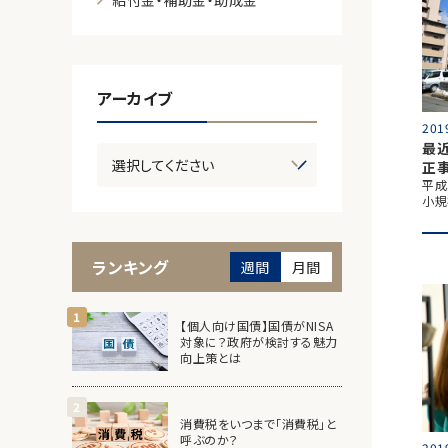
給付金・補助金・助成金
アーカイブ
201
最
正
平成
小規
ランキング
週間
月間
【個人向け国債】国債がNISA
対象に？政府が検討する魅力
向上策とは
消費税をいつまで「消費税」と
呼ぶのか？
201