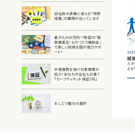
自社株の承継に使える「特例
措置」の期限が迫っています
最大9,000万円 !?新設の「新
事業進出・ものづくり補助金」
で新しい挑戦を国が強力サポ
ート！
201
経
人が
よる
中東情勢を受け対象業種が
拡大！あなたの会社も対象？
『セーフティネット保証5号』
おしどり贈与の選択