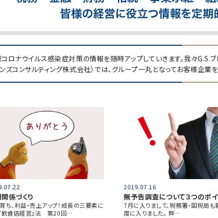
コロナウイルス感染症対策の情報を随時アップしていきます。我々G.S.ブレイ
インズコンサルティング株式会社）では、グループ一丸となってお客様企業を
9.07.22
2019.07.16
間関係づくり
無予告調査について３つのポイ
育ち、利益・売上アップ！成長の三要素に
7月に入りまして、税務署・国税局も
『飲食店経営』法 第20回…
度に入りました。 弊…