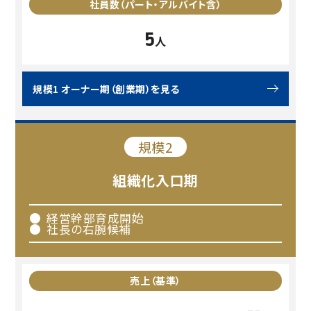
社員数
（パート・アルバイト含）
5
人
規模1 オーナー期（創業期）を見る
規模2
組織化
入口期
経営幹部育成開始
社長の右腕候補
売上
（基準）