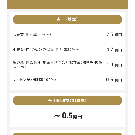
売上
（基準）
2.5
卸売業
（粗利率20％～）
億円
1.7
小売業・IT（派遣）・派遣業
（粗利率30％～）
億円
製造業・建設業・印刷業・IT（開発）・飲食業
（粗利率40％
1.0
億円
～60％）
0.5
サービス業
（粗利率100％）
億円
売上総利益額
（基準）
～0.5
億円