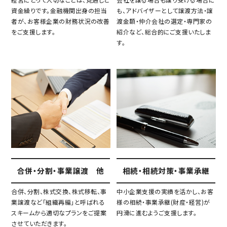
資金繰りです。金融機関出身の担当
も、アドバイザーとして譲渡方法・譲
者が、お客様企業の財務状況の改善
渡金額・仲介会社の選定・専門家の
をご支援します。
紹介など、総合的にご支援いたしま
す。
合併・分割・事業譲渡 他
相続・相続対策・事業承継
合併、分割、株式交換、株式移転、事
中小企業支援の実績を活かし、お客
業譲渡など「組織再編」と呼ばれる
様の相続・事業承継(財産・経営)が
スキームから適切なプランをご提案
円滑に進むようご支援します。
させていただきます。