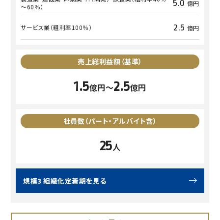
5.0
億円
～60％）
2.5
サービス業
（粗利率100％）
億円
売上総利益額
（基準）
1.5
2.5
億円〜
億円
社員数
（パート・アルバイト含）
25
人
規模3 組織化定着期を見る