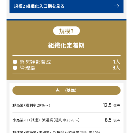
規模2 組織化入口期を見る
規模3
組織化
定着期
人
経営幹部育成
1
人
管理職
3
売上
（基準）
12.5
卸売業
（粗利率20％～）
億円
8.5
小売業・IT（派遣）・派遣業
（粗利率30％～）
億円
製造業・建設業・印刷業・IT（開発）・飲食業
（粗利率40％