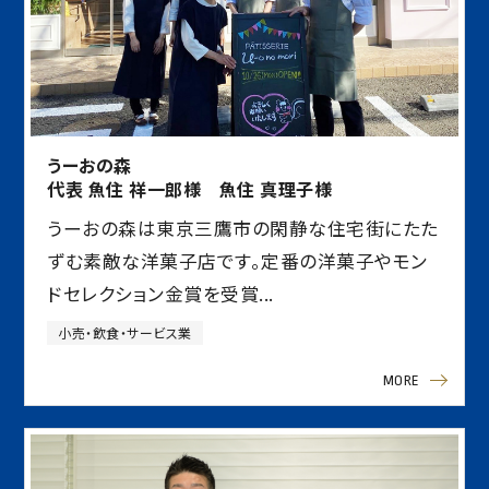
うーおの森
代表 魚住 祥一郎様 魚住 真理子様
うーおの森は東京三鷹市の閑静な住宅街にたた
ずむ素敵な洋菓子店です。定番の洋菓子やモン
ドセレクション金賞を受賞...
小売・飲食・サービス業
MORE