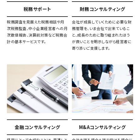
税務サポート
財務コンサルティング
税務調査を見据えた税務相談や月
会社が成長していくために必要な財
次税務監査、中小企業経営者への月
務管理を、いま会社で出来ているこ
次数値報告、決算前対策など税務会
と、成長のために取り組まれたほう
計の基本サービスです。
が良いことを明示しながら経営者に
寄り添いご支援します。
金融コンサルティング
M&Aコンサルティング
経営にとって大切なことは、見通しと
会社を譲る場合も譲り受ける場合に