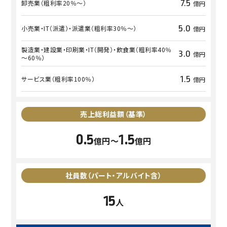
7.5
卸売業
（粗利率20％～）
億円
5.0
小売業・IT（派遣）・派遣業
（粗利率30％～）
億円
製造業・建設業・印刷業・IT（開発）・飲食業
（粗利率40％
3.0
億円
～60％）
1.5
サービス業
（粗利率100％）
億円
売上総利益額
（基準）
0.5
1.5
億円〜
億円
社員数
（パート・アルバイト含）
15
人