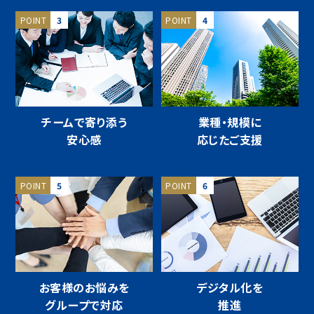
POINT
3
POINT
4
チームで寄り添う
業種・規模に
安心感
応じたご支援
POINT
5
POINT
6
お客様のお悩みを
デジタル化を
グループで対応
推進