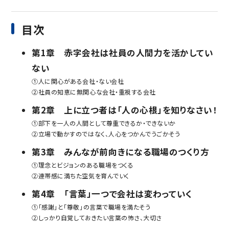
目次
第1章 赤字会社は社員の人間力を活かしてい
ない
①人に関心がある会社・ない会社
②社員の知恵に無関心な会社・重視する会社
第2章 上に立つ者は「人の心根」を知りなさい！
①部下を一人の人間として尊重できるか・できないか
②立場で動かすのではなく、人心をつかんでうごかそう
第3章 みんなが前向きになる職場のつくり方
①理念とビジョンのある職場をつくる
②連帯感に満ちた空気を育んでいく
第4章 「言葉」一つで会社は変わっていく
①「感謝」と「尊敬」の言葉で職場を満たそう
②しっかり自覚しておきたい言葉の怖さ、大切さ