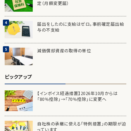
定（月額変更届）
届出をしたのに支給はゼロ。事前確定届出給
与の不支給
減価償却資産の取得の単位
ピックアップ
【インボイス経過措置】2026年10月からは
「80％控除」→「70％控除」に変更へ
自社株の承継に使える「特例措置」の期限が迫
っています