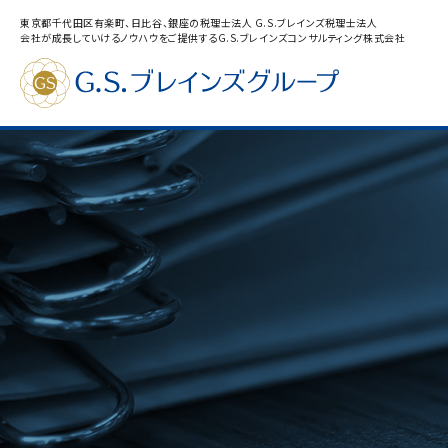
東京都千代田区有楽町、日比谷、銀座の税理士法人 G.S.ブレインズ税理士法人
会社が成長していけるノウハウをご提供するG.S.ブレインズコンサルティング株式会社