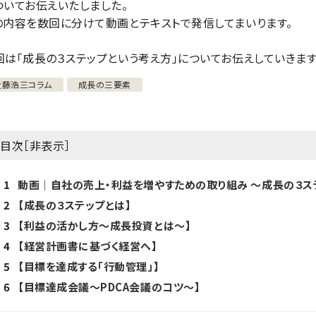
ついてお伝えいたしました。
の内容を数回に分けて動画とテキストで発信してまいります。
回は「成長の３ステップという考え方」についてお伝えしていきます
近藤浩三コラム
成長の三要素
目次［
非表示
］
1
動画│自社の売上・利益を増やすための取り組み ～成長の３ス
2
【成長の３ステップとは】
3
【利益の活かし方～成長投資とは～】
4
【経営計画書に基づく経営へ】
5
【目標を達成する「行動管理」】
6
【目標達成会議～PDCA会議のコツ～】