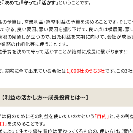
を
『決めて』『守って』『活かす』
ということです。
益の予算は、営業利益・経常利益の予算を決めることです。そし
して守る。良い要因、悪い要因を掘り下げて、良い点は横展開、悪
着地の見通しが立つので、出た利益を来期に向けて、会社が成長す
や業務の仕組化等に使うことです。
益予算を決めて守って活かすことが絶対に成長に繋がります！！
だ、実際に全て出来ている会社は
1,000社のうち3社
です。この3
【利益の活かし方～成長投資とは～】
ずは何のためにその利益を使いたいのかという
「目的」
と、その利
口」
を決めることです。
代によって生かす優先順位は変わってくるものの、使い方はご案内