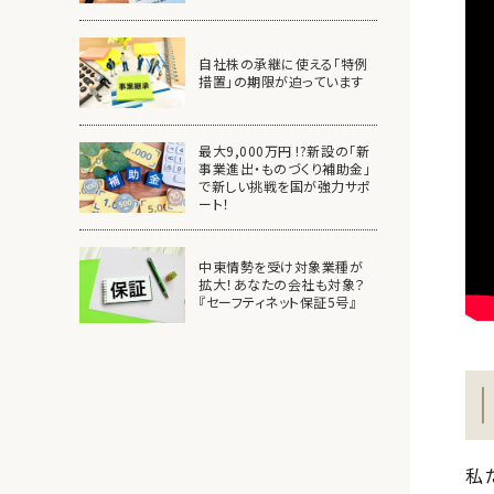
自社株の承継に使える「特例
措置」の期限が迫っています
最大9,000万円 !?新設の「新
事業進出・ものづくり補助金」
で新しい挑戦を国が強力サポ
ート！
中東情勢を受け対象業種が
拡大！あなたの会社も対象？
『セーフティネット保証5号』
私