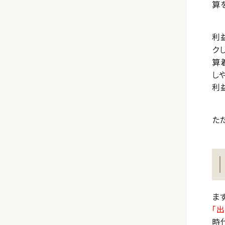
算
利
ク
算
し
利
た
ま
「出
時