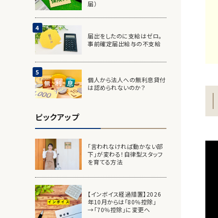
届）
届出をしたのに支給はゼロ。
事前確定届出給与の不支給
個人から法人への無利息貸付
は認められないのか？
ピックアップ
「言われなければ動かない部
下」が変わる！自律型スタッフ
を育てる方法
【インボイス経過措置】2026
年10月からは「80％控除」
→「70％控除」に変更へ