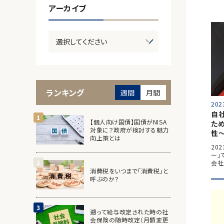
アーカイブ
ランキング
週間
月間
202
自
【個人向け国債】国債がNISA
た
対象に？政府が検討する魅力
性
向上策とは
20
ー」
会社
消費税をいつまで「消費税」と
呼ぶのか？
遡って給与改定された時の社
会保険の随時改定（月額変更