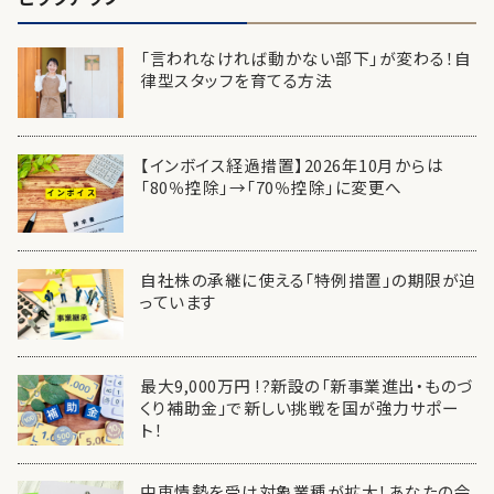
「言われなければ動かない部下」が変わる！自
律型スタッフを育てる方法
【インボイス経過措置】2026年10月からは
「80％控除」→「70％控除」に変更へ
自社株の承継に使える「特例措置」の期限が迫
っています
最大9,000万円 !?新設の「新事業進出・ものづ
くり補助金」で新しい挑戦を国が強力サポー
ト！
中東情勢を受け対象業種が拡大！あなたの会