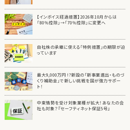
【インボイス経過措置】2026年10月からは
「80％控除」→「70％控除」に変更へ
自社株の承継に使える「特例措置」の期限が迫
っています
最大9,000万円 !?新設の「新事業進出・ものづ
くり補助金」で新しい挑戦を国が強力サポー
ト！
中東情勢を受け対象業種が拡大！あなたの会
社も対象？『セーフティネット保証5号』