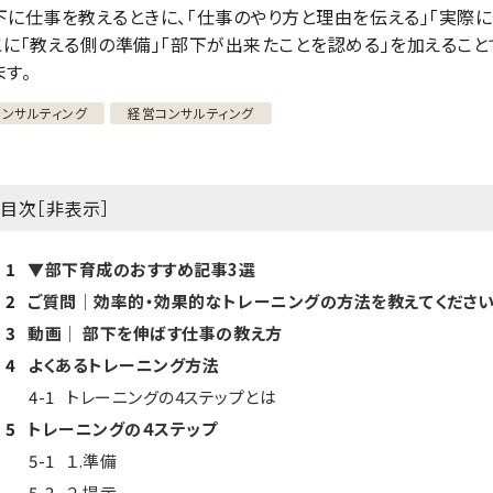
下に仕事を教えるときに、「仕事のやり方と理由を伝える」「実際に
こに「教える側の準備」「部下が出来たことを認める」を加えるこ
ます。
コンサルティング
経営コンサルティング
目次［
非表示
］
1
▼部下育成のおすすめ記事3選
2
ご質問│効率的・効果的なトレーニングの方法を教えてください
3
動画│ 部下を伸ばす仕事の教え方
4
よくあるトレーニング方法
4-1
トレーニングの4ステップとは
5
トレーニングの４ステップ
5-1
１.準備
5-2
２.提示