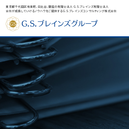
東京都千代田区有楽町、日比谷、銀座の税理士法人 G.S.ブレインズ税理士法人
会社が成長していけるノウハウをご提供するG.S.ブレインズコンサルティング株式会社