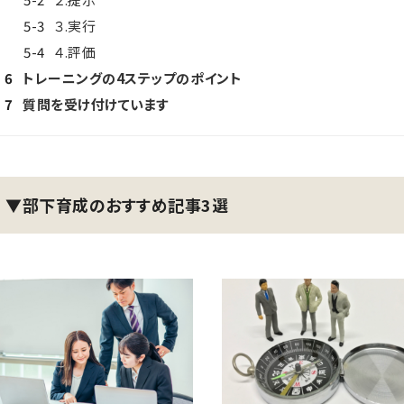
5-3
３.実行
5-4
４.評価
6
トレーニングの4ステップのポイント
7
質問を受け付けています
▼部下育成のおすすめ記事3選