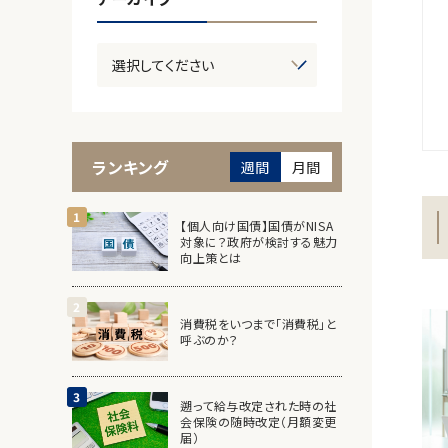
ランキング
週間
月間
【個人向け国債】国債がNISA
対象に？政府が検討する魅力
向上策とは
消費税をいつまで「消費税」と
呼ぶのか？
遡って給与改定された時の社
会保険の随時改定（月額変更
届）