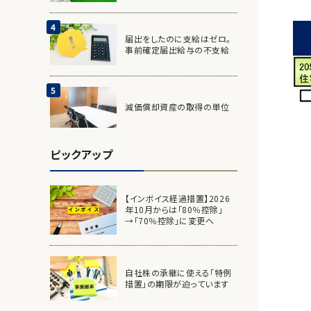
届出をしたのに支給はゼロ。
事前確定届出給与の不支給
減価償却資産の取得の単位
ピックアップ
【インボイス経過措置】2026
年10月からは「80％控除」
→「70％控除」に変更へ
自社株の承継に使える「特例
措置」の期限が迫っています