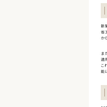
新
省
か
ま
適
こ
能