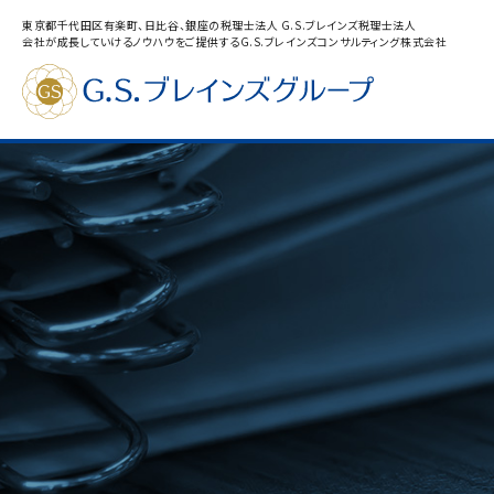
東京都千代田区有楽町、日比谷、銀座の税理士法人 G.S.ブレインズ税理士法人
会社が成長していけるノウハウをご提供するG.S.ブレインズコンサルティング株式会社