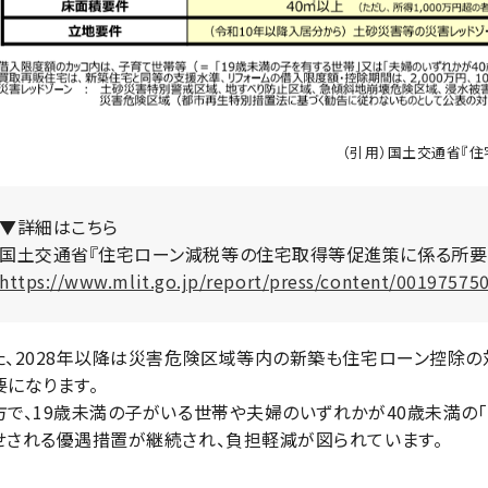
（引用）国土交通省『
▼詳細はこちら
国土交通省『住宅ローン減税等の住宅取得等促進策に係る所要
https://www.mlit.go.jp/report/press/content/001975750
た、2028年以降は災害危険区域等内の新築も住宅ローン控除
要になります。
方で、19歳未満の子がいる世帯や夫婦のいずれかが40歳未満の
せされる優遇措置が継続され、負担軽減が図られています。