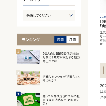
202
【
「
生活
なか
ランキング
週間
月間
者会
か…
【個人向け国債】国債がNISA
対象に？政府が検討する魅力
向上策とは
消費税をいつまで「消費税」と
呼ぶのか？
2
具
遡って給与改定された時の社
合
会保険の随時改定（月額変更
届）