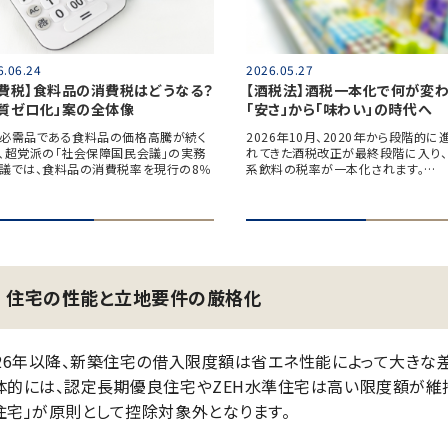
6.06.24
2026.05.27
消費税】食料品の消費税はどうなる？
【酒税法】酒税一本化で何が変わ
実質ゼロ化」案の全体像
「安さ」から「味わい」の時代へ
必需品である食料品の価格高騰が続く
2026年10月、2020年から段階的に
、超党派の「社会保障国民会議」の実務
れてきた酒税改正が最終段階に入り、
議では、食料品の消費税率を現行の8％
系飲料の税率が一本化されます。…
住宅の性能と立地要件の厳格化
026年以降、新築住宅の借入限度額は省エネ性能によって大きな
体的には、認定長期優良住宅やZEH水準住宅は高い限度額が維持
住宅」が原則として控除対象外となります。