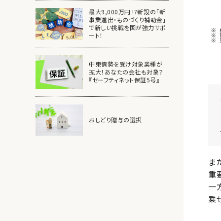
最大9,000万円 !?新設の「新
事業進出・ものづくり補助金」
で新しい挑戦を国が強力サポ
ート！
中東情勢を受け対象業種が
拡大！あなたの会社も対象？
『セーフティネット保証5号』
おしどり贈与の選択
ま
重
一
乗