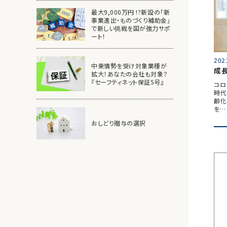
最大9,000万円 !?新設の「新
事業進出・ものづくり補助金」
で新しい挑戦を国が強力サポ
ート！
202
中東情勢を受け対象業種が
成
拡大！あなたの会社も対象？
『セーフティネット保証5号』
コロ
時代
齢化
を…
おしどり贈与の選択