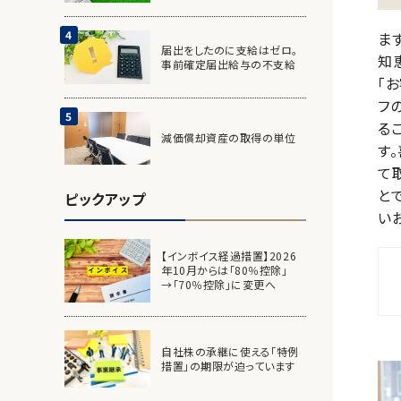
ま
届出をしたのに支給はゼロ。
知
事前確定届出給与の不支給
「
フ
る
減価償却資産の取得の単位
す
て
と
ピックアップ
い
【インボイス経過措置】2026
年10月からは「80％控除」
→「70％控除」に変更へ
自社株の承継に使える「特例
措置」の期限が迫っています