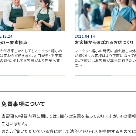
1.12.24
2021.04.14
長の三要素視点
お客様から選ばれるお店づくり
ナが収束したとしてもマーケット縮小の
マーケット縮小の時代に加え厳しい
は変わらず続きます。人口減少・少子高
が続く中、お客様はより正直になって
の時代、そしてお客様がより店舗へ質
た。正直とはお客様が本当に行きた
に…
免責事項について
当記事の掲載内容に関しては、細心の注意を払っておりますが、その情
ございません。
また、ご覧いただいている方に対して法的アドバイスを提供するものでは