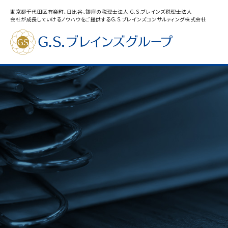
東京都千代田区有楽町、日比谷、銀座の税理士法人 G.S.ブレインズ税理士法人
会社が成長していけるノウハウをご提供するG.S.ブレインズコンサルティング株式会社