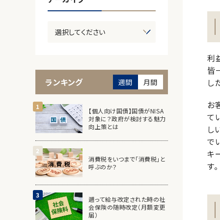
利
皆
ランキング
し
週間
月間
お
【個人向け国債】国債がNISA
て
対象に？政府が検討する魅力
向上策とは
し
で
キ
消費税をいつまで「消費税」と
す。
呼ぶのか？
遡って給与改定された時の社
会保険の随時改定（月額変更
届）