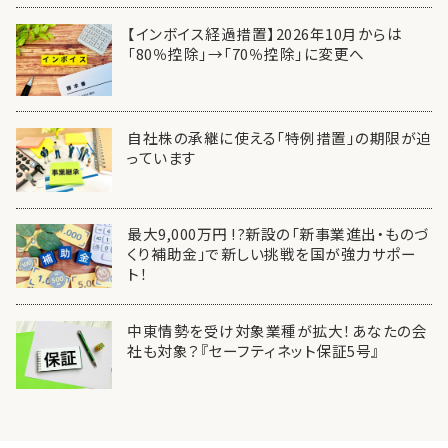
【インボイス経過措置】2026年10月からは
「80％控除」→「70％控除」に変更へ
自社株の承継に使える「特例措置」の期限が迫
っています
最大9,000万円 !?新設の「新事業進出・ものづ
くり補助金」で新しい挑戦を国が強力サポー
ト！
中東情勢を受け対象業種が拡大！あなたの会
社も対象？『セーフティネット保証5号』