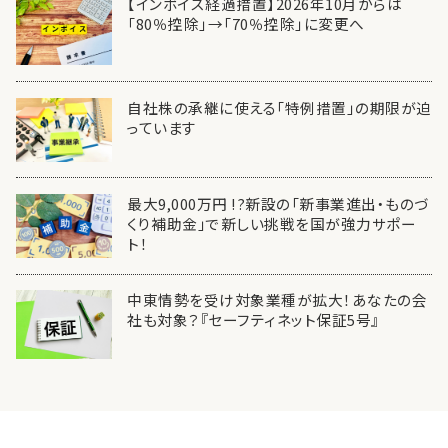
【インボイス経過措置】2026年10月からは
「80％控除」→「70％控除」に変更へ
自社株の承継に使える「特例措置」の期限が迫
っています
最大9,000万円 !?新設の「新事業進出・ものづ
くり補助金」で新しい挑戦を国が強力サポー
ト！
中東情勢を受け対象業種が拡大！あなたの会
社も対象？『セーフティネット保証5号』