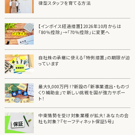
律型スタッフを育てる方法
【インボイス経過措置】2026年10月からは
「80％控除」→「70％控除」に変更へ
自社株の承継に使える「特例措置」の期限が迫
っています
最大9,000万円 !?新設の「新事業進出・ものづ
くり補助金」で新しい挑戦を国が強力サポー
ト！
中東情勢を受け対象業種が拡大！あなたの会
社も対象？『セーフティネット保証5号』