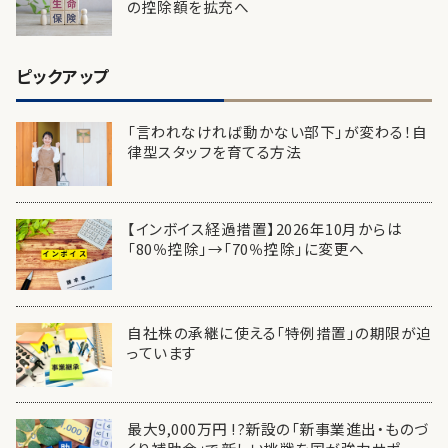
の控除額を拡充へ
ピックアップ
「言われなければ動かない部下」が変わる！自
律型スタッフを育てる方法
【インボイス経過措置】2026年10月からは
「80％控除」→「70％控除」に変更へ
自社株の承継に使える「特例措置」の期限が迫
っています
最大9,000万円 !?新設の「新事業進出・ものづ