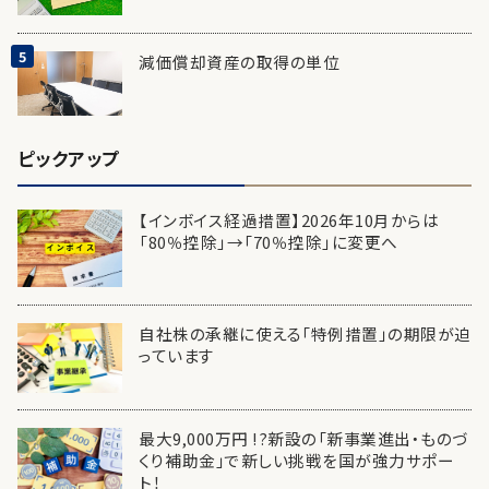
減価償却資産の取得の単位
ピックアップ
【インボイス経過措置】2026年10月からは
「80％控除」→「70％控除」に変更へ
自社株の承継に使える「特例措置」の期限が迫
っています
最大9,000万円 !?新設の「新事業進出・ものづ
くり補助金」で新しい挑戦を国が強力サポー
ト！