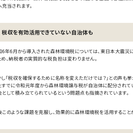
へ充当されます。
税収を有効活用できていない自治体も
和6年6月から導入された森林環境税については、東日本大震災
ため、納税者の実質的な税負担は変わりません。
かし「税収を確保するために名称を変えただけでは？」との声も挙
たすでに令和元年度から森林環境譲与税が自治体に配分されてい
金として積み立てられているという問題点も指摘されています。
後このような課題を克服し、効果的に森林環境税を活用すること