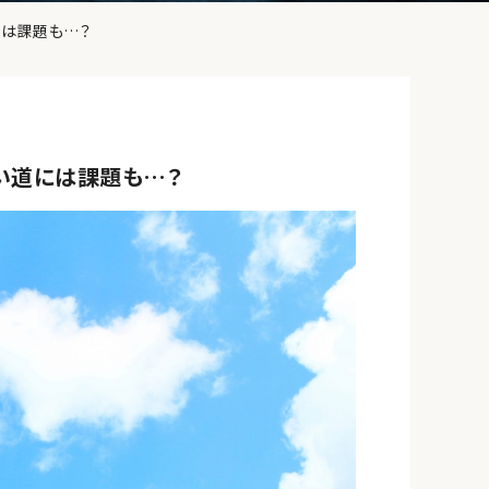
には課題も…？
い道には課題も…？