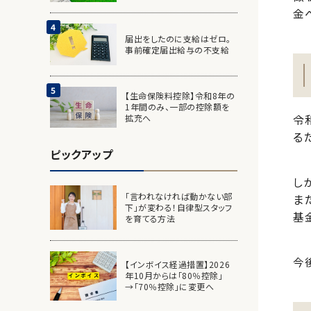
金
届出をしたのに支給はゼロ。
事前確定届出給与の不支給
【生命保険料控除】令和8年の
1年間のみ、一部の控除額を
令
拡充へ
る
ピックアップ
し
「言われなければ動かない部
ま
下」が変わる！自律型スタッフ
基
を育てる方法
今
【インボイス経過措置】2026
年10月からは「80％控除」
→「70％控除」に変更へ