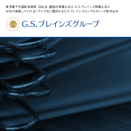
東京都千代田区有楽町、日比谷、銀座の税理士法人 G.S.ブレインズ税理士法人
会社が成長していけるノウハウをご提供するG.S.ブレインズコンサルティング株式会社