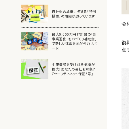
自社株の承継に使える「特例
措置」の期限が迫っています
令
最大9,000万円 !?新設の「新
事業進出・ものづくり補助金」
復
で新しい挑戦を国が強力サポ
ート！
点
中東情勢を受け対象業種が
拡大！あなたの会社も対象？
『セーフティネット保証5号』