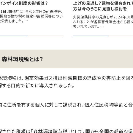
！インボイス制度の影響は？
上げの見通し？建物を保有され
方は今のうちに見直し検討を
31日、国税庁は「令和5年分の所得税等、
税及び贈与税の確定申告状況等につい
火災保険料率の見直しが2024年10
を公表しました。 …
われることが各損害保険会社から続
表されています。 …
森林環境税とは？
林環境税は、温室効果ガス排出削減目標の達成や災害防止を図
保する目的で新たに導入されました。
内に住所を有する個人に対して課税され、個人住民税均等割と合わ
収された税額は「森林環境譲与税」として、国から全国の都道府