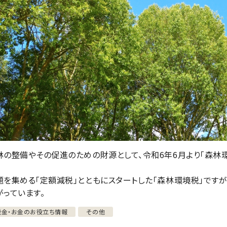
林の整備やその促進のための財源として、令和6年6月より「森林
題を集める「定額減税」とともにスタートした「森林環境税」ですが
がっています。
税金・お金のお役立ち情報
その他