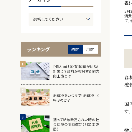
表
5月
消費
て」
ランキング
週間
月間
【個人向け国債】国債がNISA
対象に？政府が検討する魅力
向上策とは
森
確
消費税をいつまで「消費税」と
呼ぶのか？
国
す。
遡って給与改定された時の社
会保険の随時改定（月額変更
届）
徴