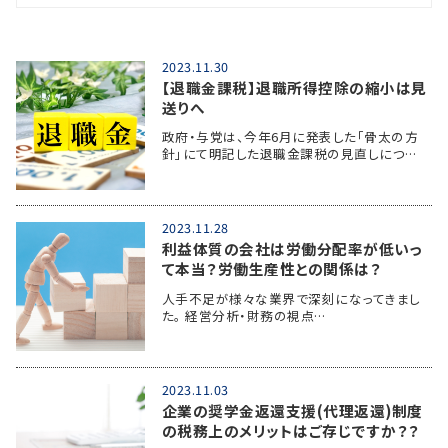
2023.11.30
【退職金課税】退職所得控除の縮小は見
送りへ
政府・与党は、今年6月に発表した「骨太の方
針」にて明記した退職金課税の見直しにつ…
2023.11.28
利益体質の会社は労働分配率が低いっ
て本当？労働生産性との関係は？
人手不足が様々な業界で深刻になってきまし
た。 経営分析・財務の視点…
2023.11.03
企業の奨学金返還支援(代理返還)制度
の税務上のメリットはご存じですか？？