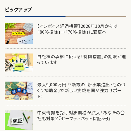
ピックアップ
【インボイス経過措置】2026年10月からは
「80％控除」→「70％控除」に変更へ
自社株の承継に使える「特例措置」の期限が迫
っています
最大9,000万円 !?新設の「新事業進出・ものづ
くり補助金」で新しい挑戦を国が強力サポー
ト！
中東情勢を受け対象業種が拡大！あなたの会
社も対象？『セーフティネット保証5号』