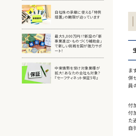
自社株の承継に使える「特例
措置」の期限が迫っています
最大9,000万円 !?新設の「新
事業進出・ものづくり補助金」
で新しい挑戦を国が強力サポ
ート！
中東情勢を受け対象業種が
ま
拡大！あなたの会社も対象？
併
『セーフティネット保証5号』
員
付
付
た
自