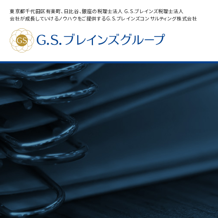
東京都千代田区有楽町、日比谷、銀座の税理士法人 G.S.ブレインズ税理士法人
会社が成長していけるノウハウをご提供するG.S.ブレインズコンサルティング株式会社