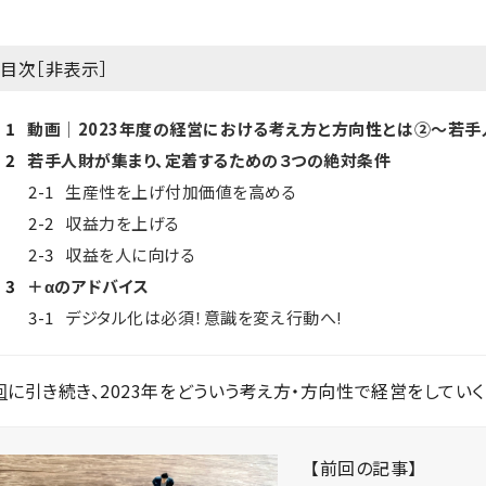
目次［
非表示
］
1
動画│2023年度の経営における考え方と方向性とは②～若手
2
若手人財が集まり、定着するための３つの絶対条件
2-1
生産性を上げ付加価値を高める
2-2
収益力を上げる
2-3
収益を人に向ける
3
＋αのアドバイス
3-1
デジタル化は必須！意識を変え行動へ!
回
に引き続き、2023年をどういう考え方・方向性で経営をしてい
【前回の記事】