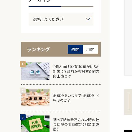
ランキング
週間
月間
【個人向け国債】国債がNISA
対象に？政府が検討する魅力
向上策とは
消費税をいつまで「消費税」と
呼ぶのか？
遡って給与改定された時の社
会保険の随時改定（月額変更
届）