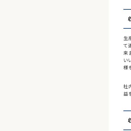
生
て
来
い
様
社
益