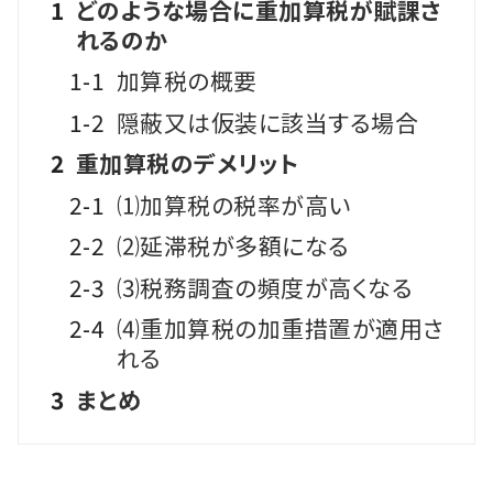
1
どのような場合に重加算税が賦課さ
れるのか
1-1
加算税の概要
1-2
隠蔽又は仮装に該当する場合
2
重加算税のデメリット
2-1
⑴加算税の税率が高い
2-2
⑵延滞税が多額になる
2-3
⑶税務調査の頻度が高くなる
2-4
⑷重加算税の加重措置が適用さ
れる
3
まとめ