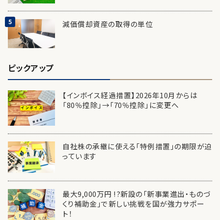
減価償却資産の取得の単位
ピックアップ
【インボイス経過措置】2026年10月からは
「80％控除」→「70％控除」に変更へ
自社株の承継に使える「特例措置」の期限が迫
っています
最大9,000万円 !?新設の「新事業進出・ものづ
くり補助金」で新しい挑戦を国が強力サポー
ト！