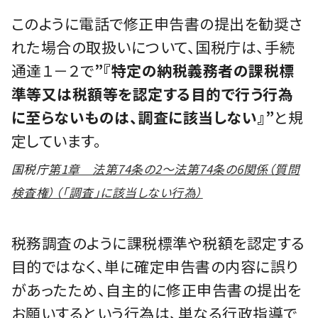
このように電話で修正申告書の提出を勧奨さ
れた場合の取扱いについて、国税庁は、手続
通達１－２で
”『特定の納税義務者の課税標
準等又は税額等を認定する目的で行う行為
に至らないものは、調査に該当しない』”
と規
定しています。
国税庁
第1章 法第74条の2～法第74条の6関係（質問
検査権）（「調査」に該当しない行為）
税務調査のように課税標準や税額を認定する
目的ではなく、単に確定申告書の内容に誤り
があったため、自主的に修正申告書の提出を
お願いするという行為は、単なる行政指導で