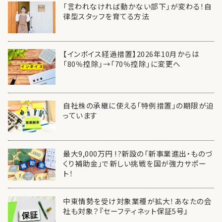
「言われなければ動かない部下」が変わる！自
律型スタッフを育てる方法
【インボイス経過措置】2026年10月からは
「80％控除」→「70％控除」に変更へ
自社株の承継に使える「特例措置」の期限が迫
っています
最大9,000万円 !?新設の「新事業進出・ものづ
くり補助金」で新しい挑戦を国が強力サポー
ト！
中東情勢を受け対象業種が拡大！あなたの会
社も対象？『セーフティネット保証5号』