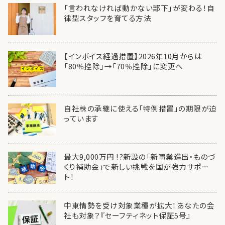
「言われなければ動かない部下」が変わる！自
律型スタッフを育てる方法
【インボイス経過措置】2026年10月からは
「80％控除」→「70％控除」に変更へ
自社株の承継に使える「特例措置」の期限が迫
っています
最大9,000万円 !?新設の「新事業進出・ものづ
くり補助金」で新しい挑戦を国が強力サポー
ト！
中東情勢を受け対象業種が拡大！あなたの会
社も対象？『セーフティネット保証5号』