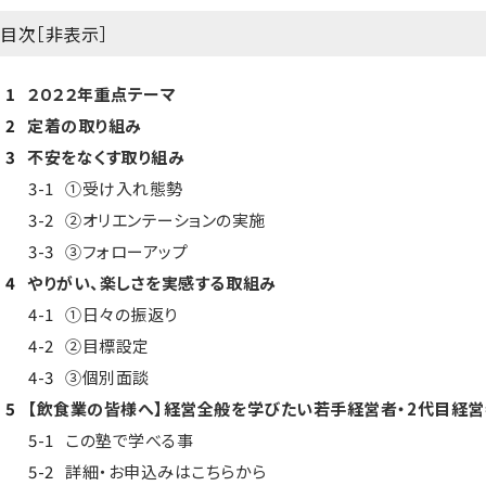
目次［
非表示
］
1
２０２２年重点テーマ
2
定着の取り組み
3
不安をなくす取り組み
3-1
①受け入れ態勢
3-2
②オリエンテーションの実施
3-3
③フォローアップ
4
やりがい、楽しさを実感する取組み
4-1
①日々の振返り
4-2
②目標設定
4-3
③個別面談
5
【飲食業の皆様へ】経営全般を学びたい若手経営者・2代目経営
5-1
この塾で学べる事
5-2
詳細・お申込みはこちらから