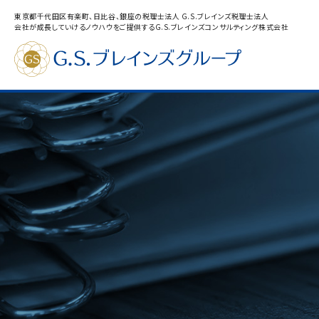
東京都千代田区有楽町、日比谷、銀座の税理士法人 G.S.ブレインズ税理士法人
会社が成長していけるノウハウをご提供するG.S.ブレインズコンサルティング株式会社