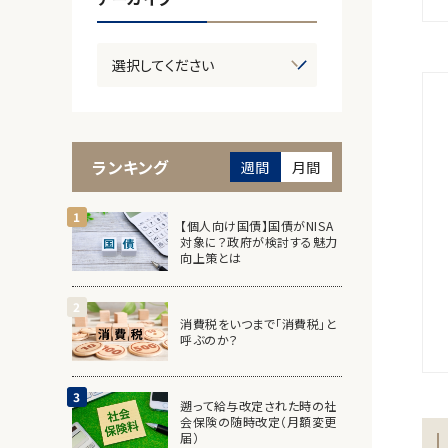
ランキング
週間
月間
【個人向け国債】国債がNISA
対象に？政府が検討する魅力
向上策とは
消費税をいつまで「消費税」と
呼ぶのか？
遡って給与改定された時の社
会保険の随時改定（月額変更
届）