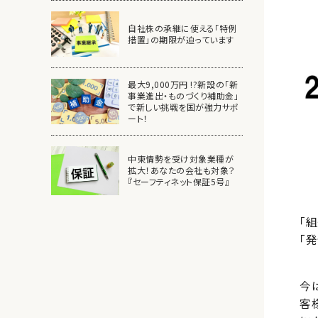
自社株の承継に使える「特例
措置」の期限が迫っています
最大9,000万円 !?新設の「新
事業進出・ものづくり補助金」
で新しい挑戦を国が強力サポ
ート！
中東情勢を受け対象業種が
拡大！あなたの会社も対象？
『セーフティネット保証5号』
「
「
今
客