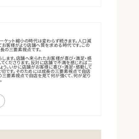
ーケット縮小の時代は変わらず続きます。人口減
てお客様がより店舗へ質を求める時代です。この
長の三要素視点です。
します。店舗へ来られたお客様が喜び・満足・感
てくださります。反対に店舗で不満を感じれば二
ょう。いかに店舗がお客様に喜び・満足・感動して
大切です。そのためには成長の三要素視点で自店
長の三要素視点で自店を見て何が強くて、何が足り
。