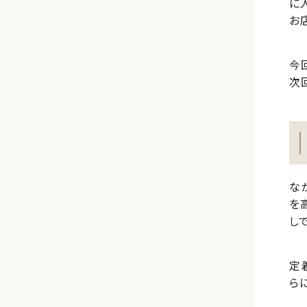
に
お
今
次
な
を
しで
定
ら