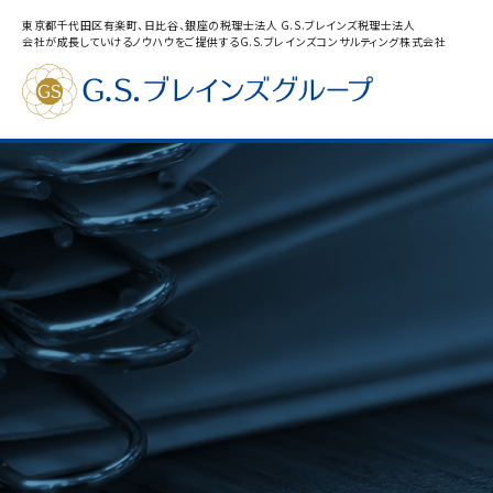
東京都千代田区有楽町、日比谷、銀座の税理士法人 G.S.ブレインズ税理士法人
会社が成長していけるノウハウをご提供するG.S.ブレインズコンサルティング株式会社