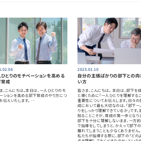
5.02.06
2025.01.10
人ひとりのモチベーションを高める
自分の主張ばかりの部下との向
下育成
い方
ま、こんにちは。本日は、一人ひとりのモ
皆さま、こんにちは。 本日は、部下を
ーションを高める部下育成のやり方につ
と導くために「一人ひとりを理解するこ
お伝えいたします。 …
重要性についてお伝えします。日々の
成において最も大切なのは、「部下一
りをしっかり理解できているか」です。
知ることこそが、育成の第一歩となり
部下を十分に理解しないまま、一方
で指導をしてしまうと、かえって部下
離れてしまうことも少なくありません。
私たちが指導する際に、部下の「どの
点を理解しておくべきなのか」という