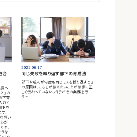
2022.06.17
き合
同じ失敗を繰り返す部下の育成法
部下や新人が何度も同じミスを繰り返すとき
の原因は、こちらが伝えたいことが相手に正
成長へ
しく伝わっていない、相手がその業務を行
と」の
う…
部下育
人ひと
部下を
ます。
的な想い
の心が
では、
ような
ポイント