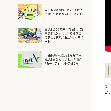
自社株の承継に使える「特例
措置」の期限が迫っています
最大9,000万円 !?新設の「新
事業進出・ものづくり補助金」
で新しい挑戦を国が強力サポ
ート！
中東情勢を受け対象業種が
拡大！あなたの会社も対象？
『セーフティネット保証5号』
部
い