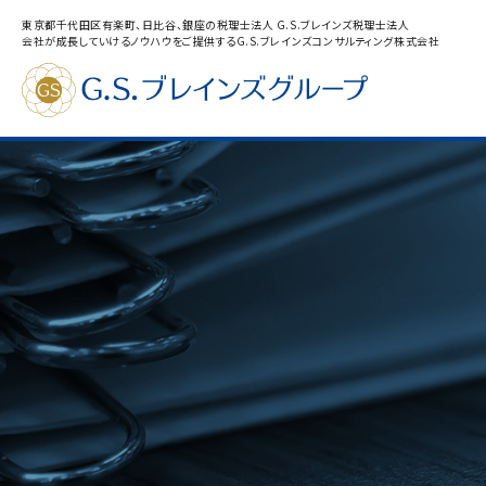
東京都千代田区有楽町、日比谷、銀座の税理士法人 G.S.ブレインズ税理士法人
会社が成長していけるノウハウをご提供するG.S.ブレインズコンサルティング株式会社