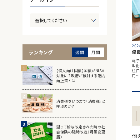
202
ランキング
優
週間
月間
電子
ル化
【個人向け国債】国債がNISA
注目
対象に？政府が検討する魅力
用…
向上策とは
消費税をいつまで「消費税」と
呼ぶのか？
遡って給与改定された時の社
会保険の随時改定（月額変更
他
届）