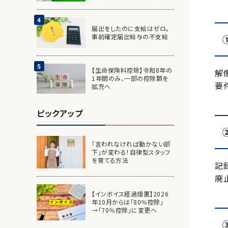
届出をしたのに支給はゼロ。
事前確定届出給与の不支給
【生命保険料控除】令和8年の
解
1年間のみ、一部の控除額を
要
拡充へ
ピックアップ
「言われなければ動かない部
下」が変わる！自律型スタッフ
を育てる方法
記
廃
【インボイス経過措置】2026
年10月からは「80％控除」
→「70％控除」に変更へ