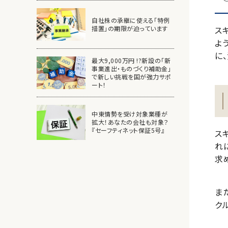
自社株の承継に使える「特例
ス
措置」の期限が迫っています
よ
に
最大9,000万円 !?新設の「新
事業進出・ものづくり補助金」
で新しい挑戦を国が強力サポ
ート！
中東情勢を受け対象業種が
拡大！あなたの会社も対象？
『セーフティネット保証5号』
ス
れ
求
ま
ク