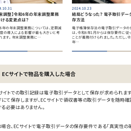
4.10.31
2024.10.23
年末調整】令和6年の年末調整業務
結局どうなった？ 電子取引デー
おける変更点は？
存方法
6年の年末調整業務については、定額減
電子帳簿保存法の電子取引データの
度の導入による影響が最も大きいと考
は、令和6年1月からは保存要件に従
れます。 年末調整業務に…
ことが義務付けられました。ただし、令
年…
ECサイトで物品を購入した場合
Cサイトでの取引記録は電子取引データとして保存が求められます
DFにて保存しますが、ECサイトで領収書等の取引データを随時
する必要はありません。
の場合、ECサイトで電子取引データの保存要件である「真実性の