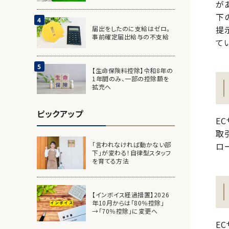
が
下
提
届出をしたのに支給はゼロ。
事前確定届出給与の不支給
て
【生命保険料控除】令和8年の
1年間のみ、一部の控除額を
拡充へ
ピックアップ
E
取
「言われなければ動かない部
ロ
下」が変わる！自律型スタッフ
を育てる方法
【インボイス経過措置】2026
年10月からは「80％控除」
→「70％控除」に変更へ
E