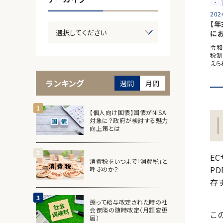
202
【
に
令和
税制
えら
ランキング
週間
月間
【個人向け国債】国債がNISA
対象に？政府が検討する魅力
向上策とは
E
消費税をいつまで「消費税」と
P
呼ぶのか？
存
遡って給与改定された時の社
会保険の随時改定（月額変更
こ
届）