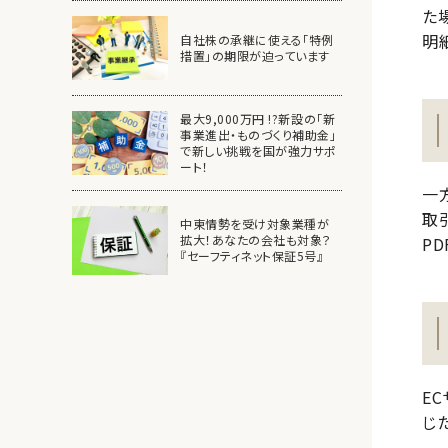
た
明
自社株の承継に使える「特例
措置」の期限が迫っています
最大9,000万円 !?新設の「新
事業進出・ものづくり補助金」
で新しい挑戦を国が強力サポ
ート！
一
取
中東情勢を受け対象業種が
拡大！あなたの会社も対象？
P
『セーフティネット保証5号』
E
じ