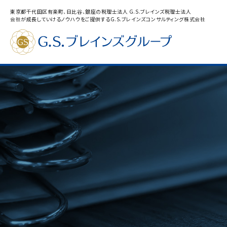
東京都千代田区有楽町、日比谷、銀座の税理士法人 G.S.ブレインズ税理士法人
会社が成長していけるノウハウをご提供するG.S.ブレインズコンサルティング株式会社