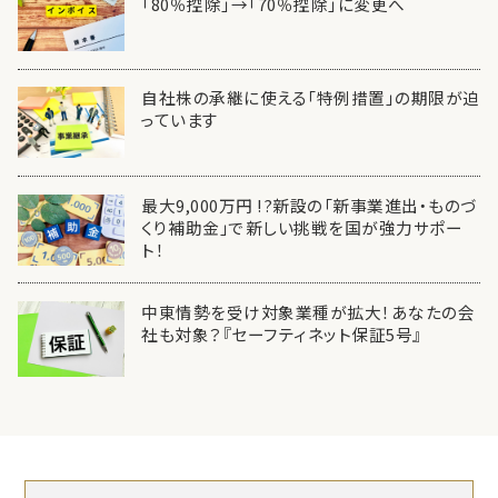
「80％控除」→「70％控除」に変更へ
自社株の承継に使える「特例措置」の期限が迫
っています
最大9,000万円 !?新設の「新事業進出・ものづ
くり補助金」で新しい挑戦を国が強力サポー
ト！
中東情勢を受け対象業種が拡大！あなたの会
社も対象？『セーフティネット保証5号』