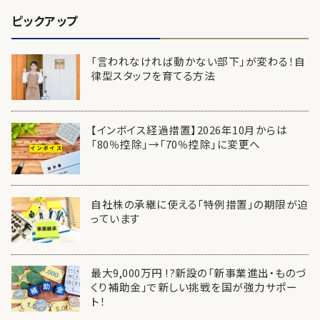
ピックアップ
「言われなければ動かない部下」が変わる！自
律型スタッフを育てる方法
【インボイス経過措置】2026年10月からは
「80％控除」→「70％控除」に変更へ
自社株の承継に使える「特例措置」の期限が迫
っています
最大9,000万円 !?新設の「新事業進出・ものづ
くり補助金」で新しい挑戦を国が強力サポー
ト！