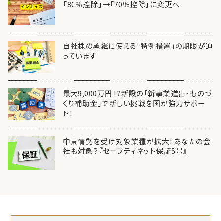
「80％控除」→「70％控除」に変更へ
自社株の承継に使える「特例措置」の期限が迫
っています
最大9,000万円 !?新設の「新事業進出・ものづ
くり補助金」で新しい挑戦を国が強力サポー
ト！
中東情勢を受け対象業種が拡大！あなたの会
社も対象？『セーフティネット保証5号』