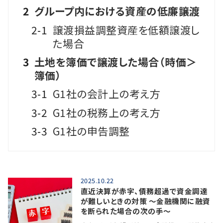
2
グループ内における資産の低廉譲渡
2-1
譲渡損益調整資産を低額譲渡し
た場合
3
土地を簿価で譲渡した場合（時価＞
簿価）
3-1
G1社の会計上の考え方
3-2
G1社の税務上の考え方
3-3
G1社の申告調整
2025.10.22
直近決算が赤字、債務超過で資金調達
が難しいときの対策 ～金融機関に融資
を断られた場合の次の手～