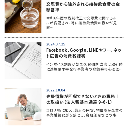
交際費から除外される接待飲食費の金
額基準
令和6年度の税制改正で交際費に関するルー
ルが変更され、特に接待飲食費の扱いが見
直…
2024.07.25
Facebook、Google、LINEヤフー、ネッ
ト広告の消費税課税
インボイス制度が始まり、経理担当者は取引時
に適格請求書発行事業者の登録番号を確認…
2022.10.04
売掛債権が回収できないときの税務上
の取扱い（法人税基本通達 9-6-1）
コロナ禍に加え、最近の円安、物価高が企業の
事業継続に影を落とし、会社倒産などの事…