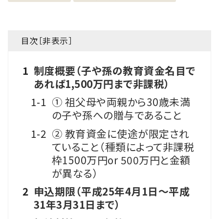
目次［
非表示
］
1
制度概要（子や孫の教育資金名目で
あれば1,500万円まで非課税）
1-1
① 祖⽗⺟や両親から30歳未満
の⼦や孫への贈与であること
1-2
② 教育資⾦に使途が限定され
ていること（種類によって非課税
枠1500万円or 500万円と⾦額
が異なる）
2
申込期限（平成25年4月1日～平成
31年3月31日まで）