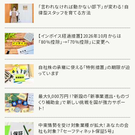
「言われなければ動かない部下」が変わる！自
律型スタッフを育てる方法
【インボイス経過措置】2026年10月からは
「80％控除」→「70％控除」に変更へ
自社株の承継に使える「特例措置」の期限が迫
っています
最大9,000万円 !?新設の「新事業進出・ものづ
くり補助金」で新しい挑戦を国が強力サポー
ト！
中東情勢を受け対象業種が拡大！あなたの会
社も対象？『セーフティネット保証5号』