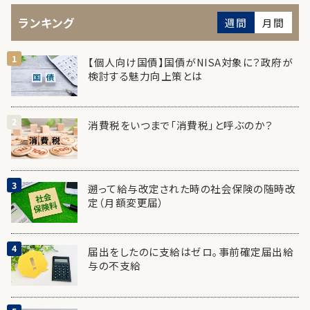
ランキング
週間
月間
【個人向け国債】国債がNISA対象に？政府が
検討する魅力向上策とは
消費税をいつまで「消費税」と呼ぶのか？
遡って給与改定された時の社会保険の随時改
定（月額変更届）
届出をしたのに支給はゼロ。事前確定届出給
与の不支給