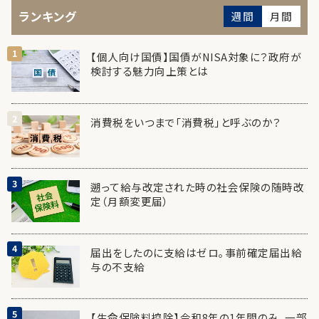
ランキング
週間
月間
【個人向け国債】国債がNISA対象に？政府が
検討する魅力向上策とは
消費税をいつまで「消費税」と呼ぶのか？
遡って給与改定された時の社会保険の随時改
定（月額変更届）
届出をしたのに支給はゼロ。事前確定届出給
与の不支給
【生命保険料控除】令和8年の1年間のみ、一部