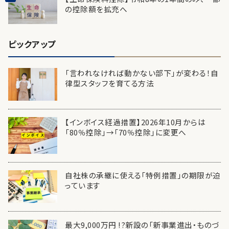
の控除額を拡充へ
ピックアップ
「言われなければ動かない部下」が変わる！自
律型スタッフを育てる方法
【インボイス経過措置】2026年10月からは
「80％控除」→「70％控除」に変更へ
自社株の承継に使える「特例措置」の期限が迫
っています
最大9,000万円 !?新設の「新事業進出・ものづ