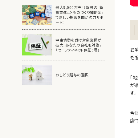
最大9,000万円 !?新設の「新
事業進出・ものづくり補助金」
で新しい挑戦を国が強力サポ
ート！
中東情勢を受け対象業種が
拡大！あなたの会社も対象？
お
『セーフティネット保証5号』
も
おしどり贈与の選択
「
が
す。
今
店