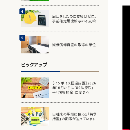
届出をしたのに支給はゼロ。
事前確定届出給与の不支給
減価償却資産の取得の単位
ピックアップ
【インボイス経過措置】2026
年10月からは「80％控除」
→「70％控除」に変更へ
自社株の承継に使える「特例
措置」の期限が迫っています