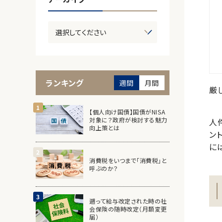
ランキング
週間
月間
厳
【個人向け国債】国債がNISA
対象に？政府が検討する魅力
人
向上策とは
ン
に
消費税をいつまで「消費税」と
呼ぶのか？
遡って給与改定された時の社
会保険の随時改定（月額変更
届）