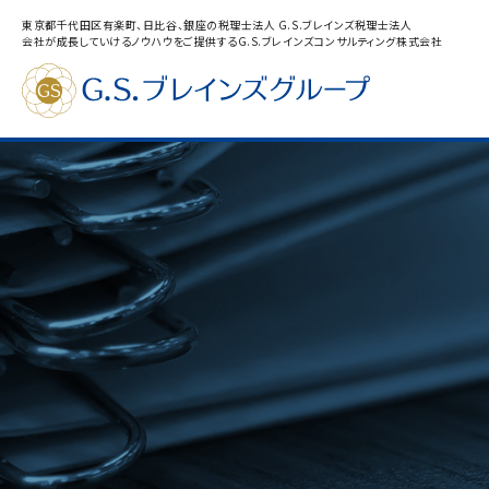
東京都千代田区有楽町、日比谷、銀座の税理士法人 G.S.ブレインズ税理士法人
会社が成長していけるノウハウをご提供するG.S.ブレインズコンサルティング株式会社