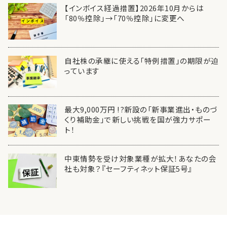
【インボイス経過措置】2026年10月からは
「80％控除」→「70％控除」に変更へ
自社株の承継に使える「特例措置」の期限が迫
っています
最大9,000万円 !?新設の「新事業進出・ものづ
くり補助金」で新しい挑戦を国が強力サポー
ト！
中東情勢を受け対象業種が拡大！あなたの会
社も対象？『セーフティネット保証5号』