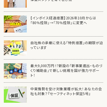
【インボイス経過措置】2026年10月からは
「80％控除」→「70％控除」に変更へ
自社株の承継に使える「特例措置」の期限が迫
っています
最大9,000万円 !?新設の「新事業進出・ものづ
くり補助金」で新しい挑戦を国が強力サポー
ト！
中東情勢を受け対象業種が拡大！あなたの会
社も対象？『セーフティネット保証5号』