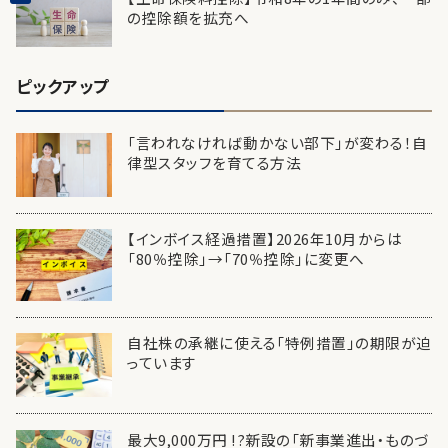
の控除額を拡充へ
ピックアップ
「言われなければ動かない部下」が変わる！自
律型スタッフを育てる方法
【インボイス経過措置】2026年10月からは
「80％控除」→「70％控除」に変更へ
自社株の承継に使える「特例措置」の期限が迫
っています
最大9,000万円 !?新設の「新事業進出・ものづ