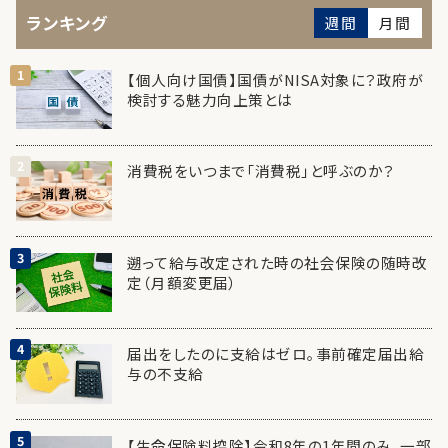
ランキング
週間
月間
【個人向け国債】国債がNISA対象に？政府が
検討する魅力向上策とは
消費税をいつまで「消費税」と呼ぶのか？
遡って給与改定された時の社会保険の随時改
定（月額変更届）
届出をしたのに支給はゼロ。事前確定届出給
与の不支給
【生命保険料控除】令和8年の1年間のみ、一部