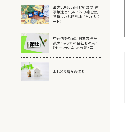
最大9,000万円 !?新設の「新
事業進出・ものづくり補助金」
で新しい挑戦を国が強力サポ
ート！
中東情勢を受け対象業種が
拡大！あなたの会社も対象？
『セーフティネット保証5号』
おしどり贈与の選択