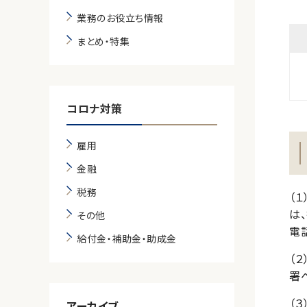
業務のお役立ち情報
まとめ・特集
コロナ対策
雇用
金融
税務
（
は
その他
電
給付金・補助金・助成金
（
署
（
アーカイブ