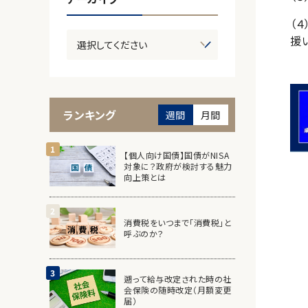
（
援
ランキング
週間
月間
【個人向け国債】国債がNISA
対象に？政府が検討する魅力
向上策とは
消費税をいつまで「消費税」と
呼ぶのか？
遡って給与改定された時の社
会保険の随時改定（月額変更
届）