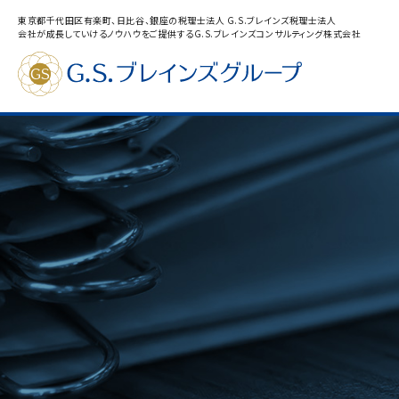
東京都千代田区有楽町、日比谷、銀座の税理士法人 G.S.ブレインズ税理士法人
会社が成長していけるノウハウをご提供するG.S.ブレインズコンサルティング株式会社