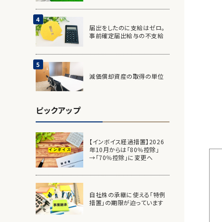
届出をしたのに支給はゼロ。
事前確定届出給与の不支給
減価償却資産の取得の単位
ピックアップ
【インボイス経過措置】2026
年10月からは「80％控除」
→「70％控除」に変更へ
自社株の承継に使える「特例
措置」の期限が迫っています