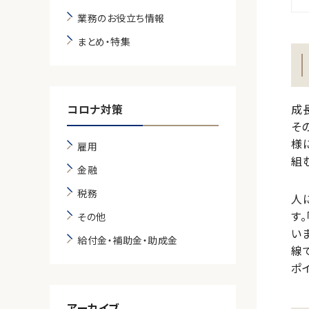
業務のお役立ち情報
まとめ・特集
コロナ対策
成
そ
様
雇用
組
金融
税務
人
す
その他
い
給付金・補助金・助成金
線
ポ
アーカイブ