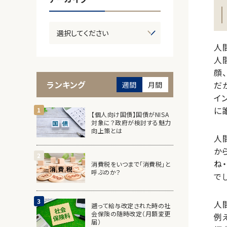
人
人
顔
ランキング
だ
週間
月間
イ
に
【個人向け国債】国債がNISA
対象に？政府が検討する魅力
向上策とは
人
か
ね
消費税をいつまで「消費税」と
呼ぶのか？
で
人
遡って給与改定された時の社
会保険の随時改定（月額変更
例
届）