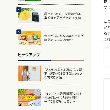
標
関
届出をしたのに支給はゼロ。
事前確定届出給与の不支給
こ
い
る
個人から法人への無利息貸付
く
は認められないのか？
ピックアップ
「言われなければ動かない部
下」が変わる！自律型スタッフ
を育てる方法
【インボイス経過措置】2026
年10月からは「80％控除」
→「70％控除」に変更へ