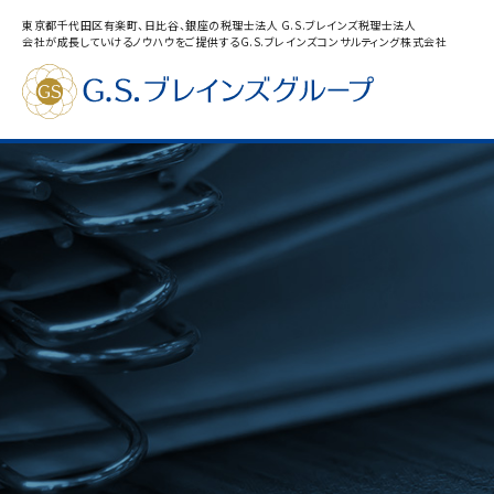
東京都千代田区有楽町、日比谷、銀座の税理士法人 G.S.ブレインズ税理士法人
会社が成長していけるノウハウをご提供するG.S.ブレインズコンサルティング株式会社