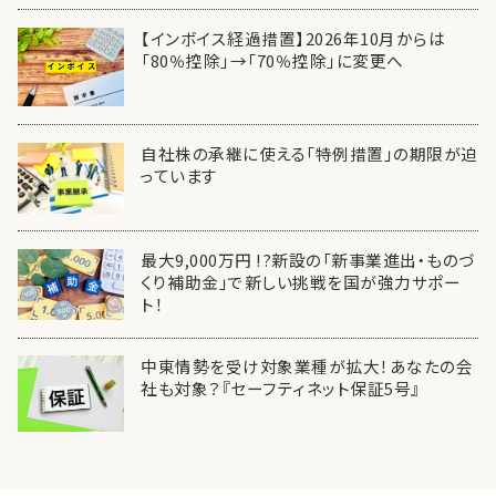
【インボイス経過措置】2026年10月からは
「80％控除」→「70％控除」に変更へ
自社株の承継に使える「特例措置」の期限が迫
っています
最大9,000万円 !?新設の「新事業進出・ものづ
くり補助金」で新しい挑戦を国が強力サポー
ト！
中東情勢を受け対象業種が拡大！あなたの会
社も対象？『セーフティネット保証5号』