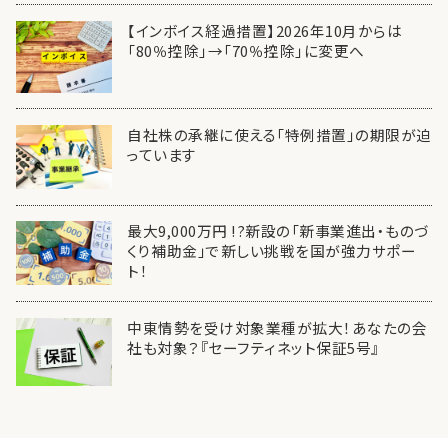
【インボイス経過措置】2026年10月からは
「80％控除」→「70％控除」に変更へ
自社株の承継に使える「特例措置」の期限が迫
っています
最大9,000万円 !?新設の「新事業進出・ものづ
くり補助金」で新しい挑戦を国が強力サポー
ト！
中東情勢を受け対象業種が拡大！あなたの会
社も対象？『セーフティネット保証5号』