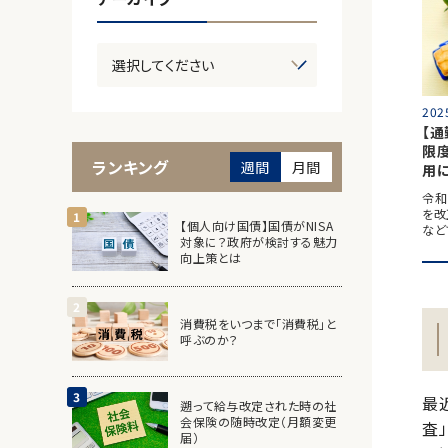
202
【
限
ランキング
週間
月間
用
令和
を改
【個人向け国債】国債がNISA
など
対象に？政府が検討する魅力
向上策とは
消費税をいつまで「消費税」と
呼ぶのか？
最
遡って給与改定された時の社
会保険の随時改定（月額変更
査
届）