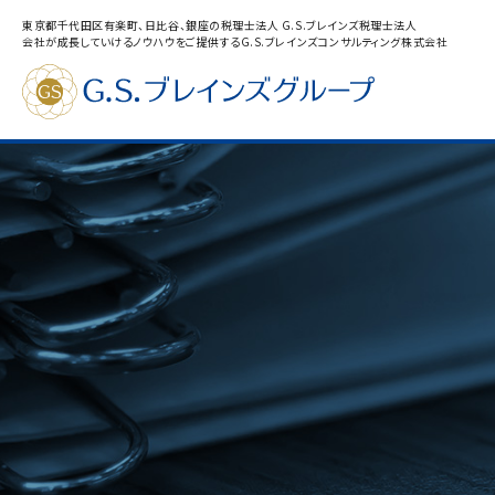
東京都千代田区有楽町、日比谷、銀座の税理士法人 G.S.ブレインズ税理士法人
会社が成長していけるノウハウをご提供するG.S.ブレインズコンサルティング株式会社