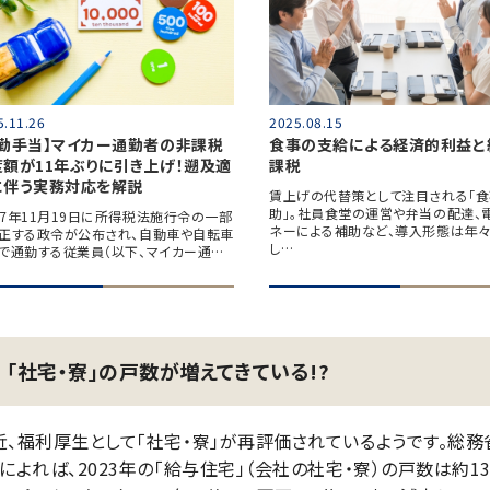
5.11.26
2025.08.15
通勤手当】マイカー通勤者の非課税
食事の支給による経済的利益と
度額が11年ぶりに引き上げ！遡及適
課税
に伴う実務対応を解説
賃上げの代替策として注目される「
助」。社員食堂の運営や弁当の配達、
7年11月19日に所得税法施行令の一部
ネーによる補助など、導入形態は年
正する政令が公布され、自動車や自転車
し…
で通勤する従業員（以下、マイカー通…
「社宅・寮」の戸数が増えてきている!?
近、福利厚生として「社宅・寮」が再評価されているようです。総務
」によれば、2023年の「給与住宅」（会社の社宅・寮）の戸数は約1