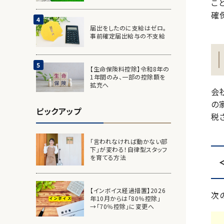
こ
確
届出をしたのに支給はゼロ。
事前確定届出給与の不支給
【生命保険料控除】令和8年の
1年間のみ、一部の控除額を
拡充へ
会
の
ピックアップ
税
「言われなければ動かない部
下」が変わる！自律型スタッフ
を育てる方法
【インボイス経過措置】2026
次
年10月からは「80％控除」
→「70％控除」に変更へ