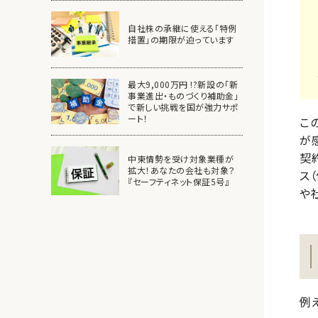
自社株の承継に使える「特例
措置」の期限が迫っています
最大9,000万円 !?新設の「新
事業進出・ものづくり補助金」
で新しい挑戦を国が強力サポ
ート！
こ
が
契
中東情勢を受け対象業種が
拡大！あなたの会社も対象？
ス
『セーフティネット保証5号』
や
例