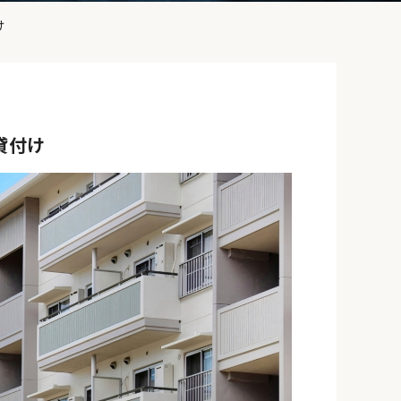
け
貸付け