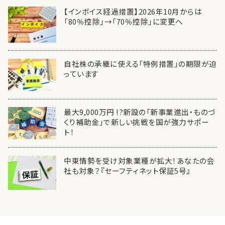
【インボイス経過措置】2026年10月からは
「80％控除」→「70％控除」に変更へ
自社株の承継に使える「特例措置」の期限が迫
っています
最大9,000万円 !?新設の「新事業進出・ものづ
くり補助金」で新しい挑戦を国が強力サポー
ト！
中東情勢を受け対象業種が拡大！あなたの会
社も対象？『セーフティネット保証5号』