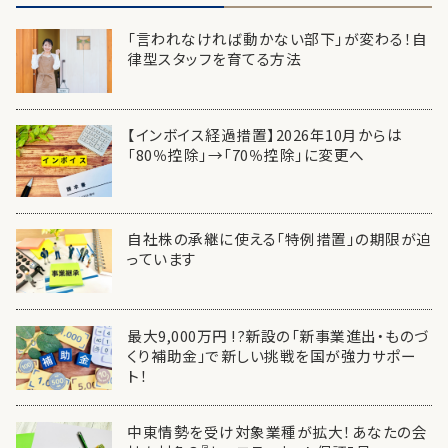
「言われなければ動かない部下」が変わる！自
律型スタッフを育てる方法
【インボイス経過措置】2026年10月からは
「80％控除」→「70％控除」に変更へ
自社株の承継に使える「特例措置」の期限が迫
っています
最大9,000万円 !?新設の「新事業進出・ものづ
くり補助金」で新しい挑戦を国が強力サポー
ト！
中東情勢を受け対象業種が拡大！あなたの会