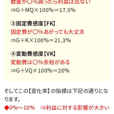
数量が〇％減ったら利益は出ない
⇒G÷MQ×100%＝17.5%
③固定費感度【FK】
固定費が〇％あがっても大丈夫
⇒G÷K×100%＝21.3%
④変動費感度【VK】
変動費は〇％余裕がある
⇒G÷VQ×100%＝20%
そしてこの【変化率】の指標は下記の通りとな
ります。
◆0%～10% ⇒利益に対する影響が大きい