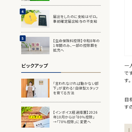
届出をしたのに支給はゼロ。
事前確定届出給与の不支給
【生命保険料控除】令和8年の
1年間のみ、一部の控除額を
拡充へ
ピックアップ
一
で
す。
「言われなければ動かない部
下」が変わる！自律型スタッフ
を育てる方法
目
す
【インボイス経過措置】2026
年10月からは「80％控除」
→「70％控除」に変更へ