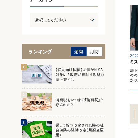
ランキング
週間
月間
202
ミ
【個人向け国債】国債がNISA
部下
対象に？政府が検討する魅力
のの
向上策とは
かり
消費税をいつまで「消費税」と
呼ぶのか？
遡って給与改定された時の社
会保険の随時改定（月額変更
届）