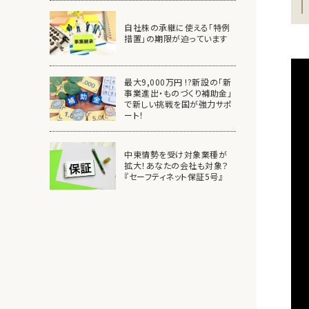
自社株の承継に使える「特例
措置」の期限が迫っています
最大9,000万円 !?新設の「新
事業進出・ものづくり補助金」
で新しい挑戦を国が強力サポ
ート！
中東情勢を受け対象業種が
拡大！あなたの会社も対象？
『セーフティネット保証5号』