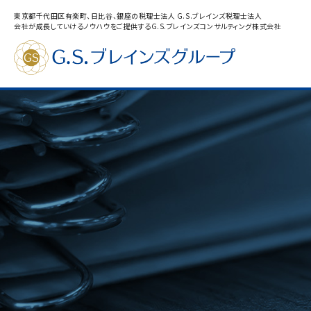
東京都千代田区有楽町、日比谷、銀座の税理士法人 G.S.ブレインズ税理士法人
会社が成長していけるノウハウをご提供するG.S.ブレインズコンサルティング株式会社