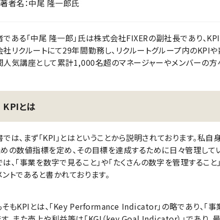
著者名：中尾 隆一郎氏
者である「中尾 隆一郎」氏は株式会社FIXERの副社長であり、K
会社リクルートにて29年間勤務し、リクルートグループ内のKPI
間人気講座として累計1,000名超のマネージャーやメンバーの方
KPIとは
書では、まず「KPI」とはということから説明されております。私自
ための数値指標を定め、その目標を達成するために日々管理してい
では、「事業を数字で見ること」や「たくさんの数字を管理すること」
メントであると書かれております。
そもKPIとは、「Key Performance Indicator」の略で
す。また売上や利益等は「KGI（key Goal Indicator）