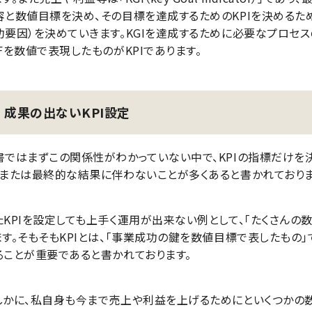
と数値目標を決め、その目標を達成するためのKPIを決めるためには、CSF
功要因）を決めていきます。KGIを達成するために必要なプロセ
SFを数値で表現したものがKPIであります。
成果の出ないKPI設定
書ではまずこの関係性がわかっていない中で、KPIの指標だけを
、または最終的な結果に伴わないことが多くあると書かれておりま
たKPIを設定しても上手く運用が出来ない例として、「たくさんの
ます。そもそもKPIとは、「事業成功の鍵を数値目標で表したもの
ることが重要であると書かれております。
しかに、私自身も今まで売上や利益を上げるためにといくつかの数