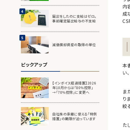
内容
成
届出をしたのに支給はゼロ。
C
事前確定届出給与の不支給
減価償却資産の取得の単位
ピックアップ
本
い
【インボイス経過措置】2026
年10月からは「80％控除」
ま
→「70％控除」に変更へ
り
絞
自社株の承継に使える「特例
措置」の期限が迫っています
た