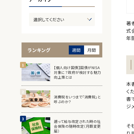
著
式
年
ランキング
週間
月間
【個人向け国債】国債がNISA
対象に？政府が検討する魅力
向上策とは
本
く
消費税をいつまで「消費税」と
書
呼ぶのか？
ジ
遡って給与改定された時の社
そも
会保険の随時改定（月額変更
届）
りま