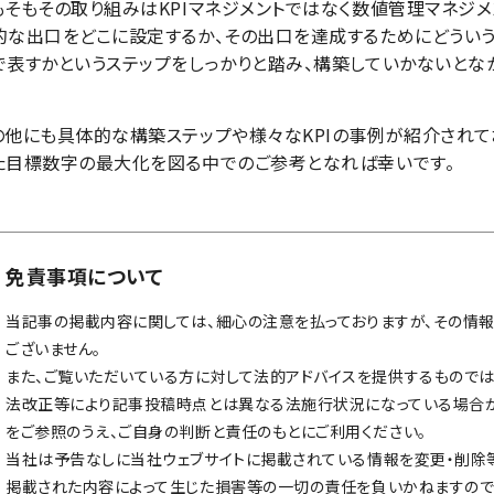
もそもその取り組みはKPIマネジメントではなく数値管理マネジ
的な出口をどこに設定するか、その出口を達成するためにどうい
で表すかというステップをしっかりと踏み、構築していかないとな
の他にも具体的な構築ステップや様々なKPIの事例が紹介されて
た目標数字の最大化を図る中でのご参考となれば幸いです。
免責事項について
当記事の掲載内容に関しては、細心の注意を払っておりますが、その情
ございません。
また、ご覧いただいている方に対して法的アドバイスを提供するものでは
法改正等により記事投稿時点とは異なる法施行状況になっている場合が
をご参照のうえ、ご自身の判断と責任のもとにご利用ください。
当社は予告なしに当社ウェブサイトに掲載されている情報を変更・削除
掲載された内容によって生じた損害等の一切の責任を負いかねますので