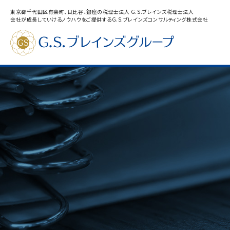
東京都千代田区有楽町、日比谷、銀座の税理士法人 G.S.ブレインズ税理士法人
会社が成長していけるノウハウをご提供するG.S.ブレインズコンサルティング株式会社