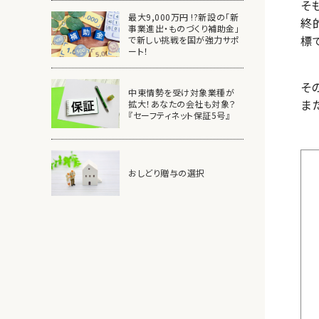
そ
最大9,000万円 !?新設の「新
終
事業進出・ものづくり補助金」
標
で新しい挑戦を国が強力サポ
ート！
そ
中東情勢を受け対象業種が
ま
拡大！あなたの会社も対象？
『セーフティネット保証5号』
おしどり贈与の選択