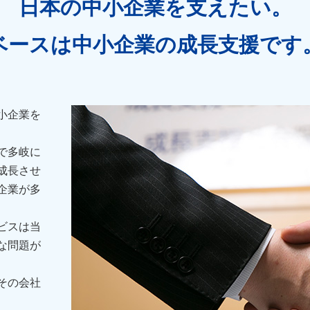
日本の中小企業を支えたい。
ベースは中小企業の
成長支援です
小企業を
で多岐に
成長させ
企業が多
ビスは当
な問題が
その会社