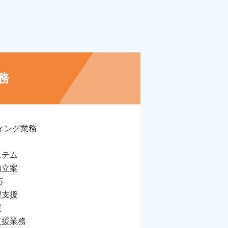
務
ィング業務
ステム
画立案
応
理支援
援
支援業務