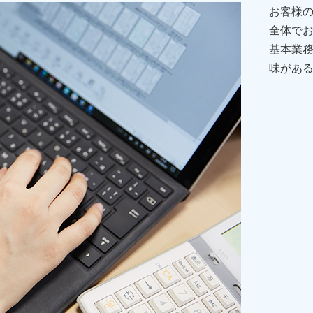
お客様
全体で
基本業
味があ