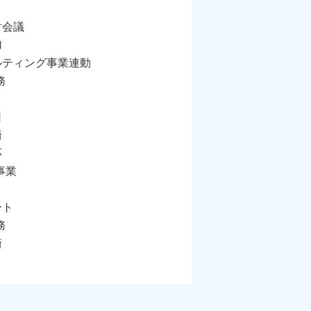
討会議
加
ルティング事業連動
務
口
衝
応
事業
ート
務
衝