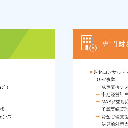
専門
財
財務コンサルテ
GS2事業
分割）
成長支援シ
中期経営計
MAS監査対
支援
予算実績管
ェンス）
資金管理支
決算前対策