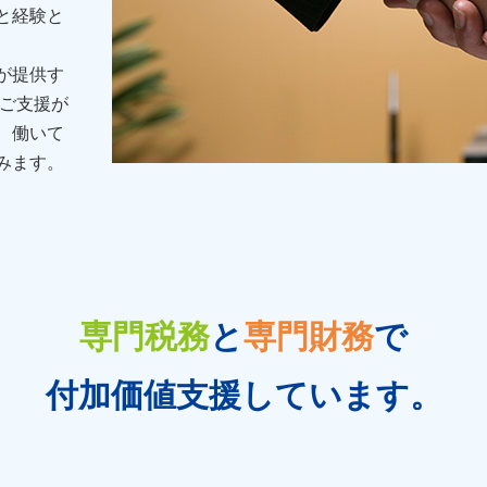
と経験と
が提供す
のご支援が
、働いて
みます。
専門税務
と
専門財務
で
付加価値支援しています。