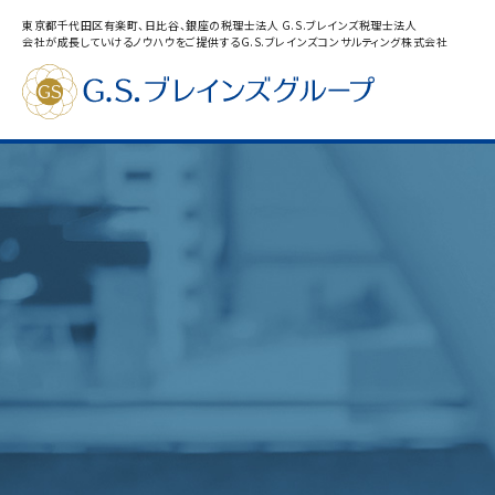
東京都千代田区有楽町、日比谷、銀座の税理士法人 G.S.ブレインズ税理士法人
会社が成長していけるノウハウをご提供するG.S.ブレインズコンサルティング株式会社